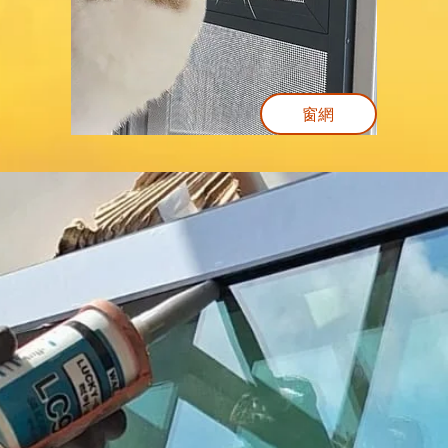
窗網
全港No.1強制驗窗,