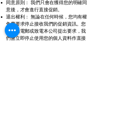
同意原則： 我們只會在獲得您的明確同
意後，才會進行直接促銷。
退出權利： 無論在任何時候，您均有權
免費要求停止接收我們的促銷資訊。您
可透過電郵或致電本公司提出要求，我
們會立即停止使用您的個人資料作直接
促銷用途。
6. 個人資料的查閱與更正權利
根據《個人資料（私隱）條例》的規
定，您有權：
查閱我們是否持有您的個人資料。
查閱我們所持有的您的個人資料副本。
要求更正任何不準確的個人資料。
如需行使上述權利，請透過以下聯絡方
式向我們的私隱主任提出書面請求：
私隱主任
地址：
觀塘鴻圖道35號天星中心8樓全