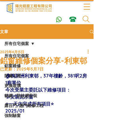
文章
所有住宅個案
2025年4月15日
所有住宅個案
鋁窗維修個案分享-利東邨
鋁窗維修
已更新：
2025年5月7日
🏠鴨脷洲利東邨，37年樓齡，381呎2房
防漏工程
1廁單位
更換玻璃
今次受業主委託以下維修項目：
貓網／防蚊網安裝
💦安裝泥水窗
⭐️一天內完成所有項目⭐️
露台門/趟門維修工程
2025/01
強制驗窗