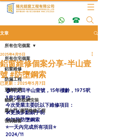
文章
所有住宅個案
2025年4月15日
所有住宅個案
鋁窗維修個案分享-半山壹
鋁窗維修
號 #防墮鋼索
防漏工程
已更新：
2025年5月7日
更換玻璃
🏠何文田半山壹號，15年樓齡，1975呎
3房2廁單位
貓網／防蚊網安裝
今次受業主委託以下維修項目：
露台門/趟門維修工程
🛠更換多點鎖手制
🛠加裝防墮鋼索
強制驗窗
⭐️一天內完成所有項目⭐️
2024/11