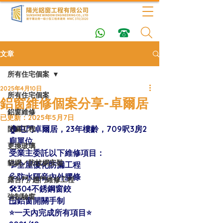
文章
所有住宅個案
2025年4月10日
所有住宅個案
鋁窗維修個案分享-卓爾居
鋁窗維修
已更新：
2025年5月7日
🏠屯門卓爾居，23年樓齡，709呎3房2
防漏工程
廁單位 
更換玻璃
受業主委託以下維修項目：
貓網／防蚊網安裝
💦全屋優化防漏工程
💦防水隔音內外膠條
露台門/趟門維修工程
🛠304不銹鋼窗鉸
強制驗窗
🪟鋁窗開關手制
⭐️一天內完成所有項目⭐️