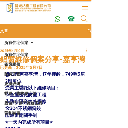
文章
所有住宅個案
2025年4月10日
所有住宅個案
鋁窗維修個案分享-嘉亨灣
鋁窗維修
已更新：
2025年5月7日
🏠西灣河嘉亨灣，17年樓齡，749呎3房
防漏工程
2廁單位 
更換玻璃
受業主委託以下維修項目：
貓網／防蚊網安裝
💦全屋優化防漏工程
💦防水隔音內外膠條
露台門/趟門維修工程
🛠304不銹鋼窗鉸
強制驗窗
🪟鋁窗開關手制
⭐️一天內完成所有項目⭐️