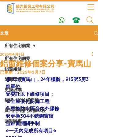
文章
所有住宅個案
2025年4月9日
所有住宅個案
鋁窗維修個案分享-寶馬山
鋁窗維修
已更新：
2025年5月7日
🏠大埔寶馬山，24年樓齡，915呎3房3
防漏工程
廁單位
更換玻璃
受委託以下維修項目：
貓網／防蚊網安裝
💦全屋優化防漏工程
💦更換防水隔音內外膠條
露台門/趟門維修工程
🛠更換304不銹鋼窗鉸
強制驗窗
🪟鋁窗開關手制
⭐️一天內完成所有項目⭐️