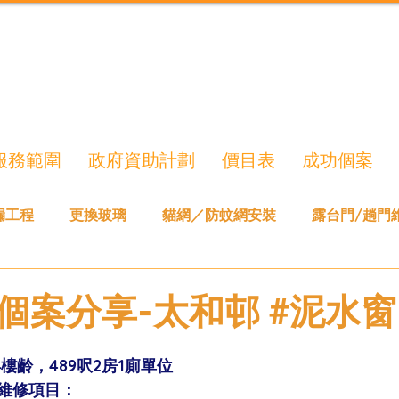
服務範圍
政府資助計劃
價目表
成功個案
漏工程
更換玻璃
貓網／防蚊網安裝
露台門/趟門
個案分享-太和邨 #泥水窗
樓齡，489呎2房1廁單位
維修項目：