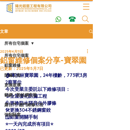
文章
所有住宅個案
2025年4月11日
所有住宅個案
鋁窗維修個案分享-寶翠園
鋁窗維修
已更新：
2025年5月7日
🏠薄扶林寶翠園，24年樓齡，773呎3房
防漏工程
2廁單位
更換玻璃
今次受業主委託以下維修項目：
貓網／防蚊網安裝
💦全屋優化防漏工程
💦更換防水隔音內外膠條
露台門/趟門維修工程
🛠更換304不銹鋼窗鉸
強制驗窗
🪟鋁窗開關手制
⭐️一天內完成所有項目⭐️