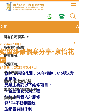
文章
所有住宅個案
2025年4月10日
所有住宅個案
鋁窗維修個案分享-康怡花
鋁窗維修
園
防漏工程
已更新：
2025年5月7日
更換玻璃
🏠太古康怡花園，36年樓齡，616呎3房1
廁單位 
貓網／防蚊網安裝
受業主委託以下維修項目：
露台門/趟門維修工程
💦全屋優化防漏工程
💦防水隔音內外膠條
強制驗窗
🛠304不銹鋼窗鉸
🪟鋁窗開關手制