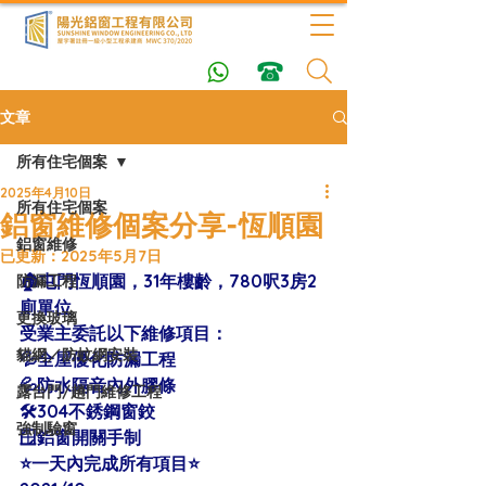
文章
所有住宅個案
2025年4月10日
所有住宅個案
鋁窗維修個案分享-恆順園
鋁窗維修
已更新：
2025年5月7日
🏠屯門恆順園，31年樓齡，780呎3房2
防漏工程
廁單位 
更換玻璃
受業主委託以下維修項目：
貓網／防蚊網安裝
💦全屋優化防漏工程
💦防水隔音內外膠條
露台門/趟門維修工程
🛠304不銹鋼窗鉸
強制驗窗
🪟鋁窗開關手制
⭐️一天內完成所有項目⭐️