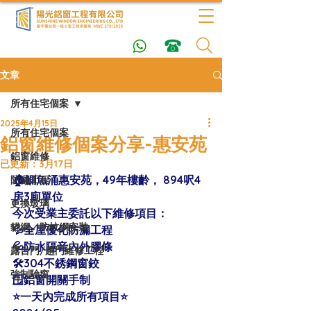
文章
所有住宅個案
2025年4月15日
所有住宅個案
鋁窗維修個案分享-惠安苑
鋁窗維修
已更新：
3月17日
🏠鰂魚涌惠安苑，49年樓齡， 894呎4
防漏工程
房3廁單位 
更換玻璃
今次受業主委託以下維修項目：
貓網／防蚊網安裝
💦全屋優化防漏工程
💦防水隔音內外膠條
露台門/趟門維修工程
🛠304不銹鋼窗鉸
強制驗窗
🪟鋁窗開關手制
⭐️一天內完成所有項目⭐️