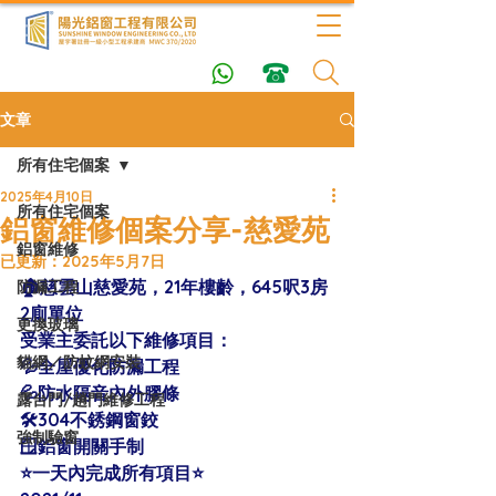
文章
所有住宅個案
2025年4月10日
所有住宅個案
鋁窗維修個案分享-慈愛苑
鋁窗維修
已更新：
2025年5月7日
🏠慈雲山慈愛苑，21年樓齡，645呎3房
防漏工程
2廁單位 
更換玻璃
受業主委託以下維修項目：
貓網／防蚊網安裝
💦全屋優化防漏工程
💦防水隔音內外膠條
露台門/趟門維修工程
🛠304不銹鋼窗鉸
強制驗窗
🪟鋁窗開關手制
⭐️一天內完成所有項目⭐️