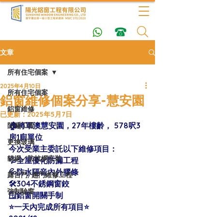
文章
所有住宅個案
2025年4月10日
所有住宅個案
鋁窗維修個案分享-慧安園
鋁窗維修
已更新：
2025年5月7日
🏠將軍澳慧安園，27年樓齡， 578呎3
防漏工程
房1廁單位
更換玻璃
今次受業主委託以下維修項目：
貓網／防蚊網安裝
💦全屋優化防漏工程
💦防水隔音內外膠條
露台門/趟門維修工程
🛠304不銹鋼窗鉸
強制驗窗
🪟鋁窗開關手制
⭐️一天內完成所有項目⭐️