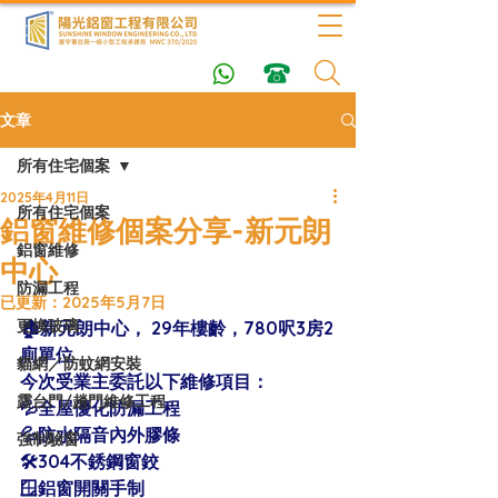
文章
所有住宅個案
2025年4月11日
所有住宅個案
鋁窗維修個案分享-新元朗
鋁窗維修
中心
防漏工程
已更新：
2025年5月7日
更換玻璃
🏠新元朗中心， 29年樓齡，780呎3房2
廁單位 
貓網／防蚊網安裝
今次受業主委託以下維修項目：
露台門/趟門維修工程
💦全屋優化防漏工程
💦防水隔音內外膠條
強制驗窗
🛠304不銹鋼窗鉸
🪟鋁窗開關手制