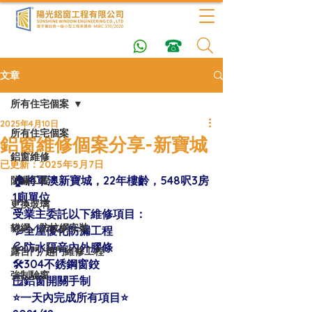
文章
所有住宅個案
2025年4月10日
所有住宅個案
鋁窗維修個案分享-新寶城
鋁窗維修
已更新：
2025年5月7日
🏠將軍澳新寶城，22年樓齡，548呎3房
防漏工程
1廁單位 
更換玻璃
受業主委託以下維修項目：
貓網／防蚊網安裝
💦全屋優化防漏工程
💦防水隔音內外膠條
露台門/趟門維修工程
🛠304不銹鋼窗鉸
強制驗窗
🪟鋁窗開關手制
⭐️一天內完成所有項目⭐️