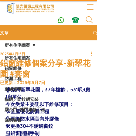
文章
所有住宅個案
2025年4月15日
所有住宅個案
鋁窗維修個案分享-新翠花
鋁窗維修
園 #套窗
防漏工程
已更新：
2025年5月7日
更換玻璃
🏠柴灣新翠花園，37年樓齡，531呎3房
1廁單位
貓網／防蚊網安裝
今次受業主委託以下維修項目：
露台門/趟門維修工程
💦全屋優化防漏工程
💦更換防水隔音內外膠條
強制驗窗
🛠更換304不銹鋼窗鉸
🪟鋁窗開關手制