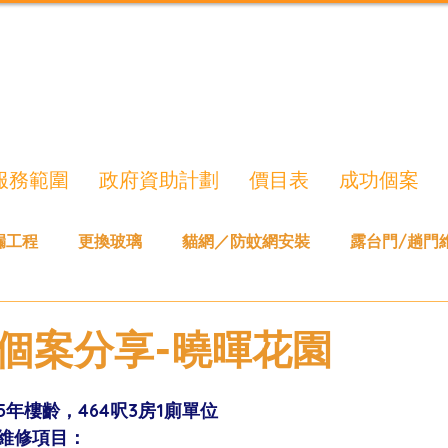
服務範圍
政府資助計劃
價目表
成功個案
漏工程
更換玻璃
貓網／防蚊網安裝
露台門/趟門
個案分享-曉暉花園
5年樓齡，464呎3房1廁單位
維修項目：