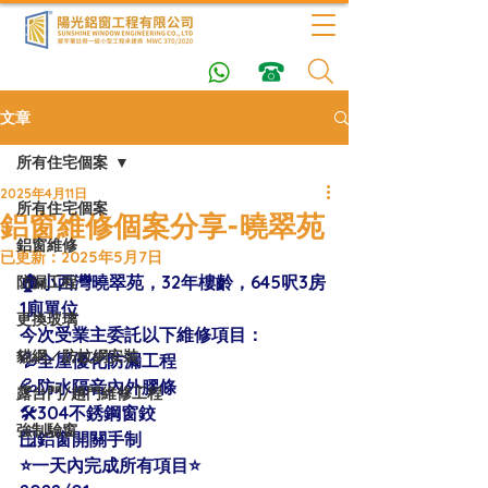
文章
所有住宅個案
2025年4月11日
所有住宅個案
鋁窗維修個案分享-曉翠苑
鋁窗維修
已更新：
2025年5月7日
🏠小西灣曉翠苑，32年樓齡，645呎3房
防漏工程
1廁單位
更換玻璃
今次受業主委託以下維修項目：
貓網／防蚊網安裝
💦全屋優化防漏工程
💦防水隔音內外膠條
露台門/趟門維修工程
🛠304不銹鋼窗鉸
強制驗窗
🪟鋁窗開關手制
⭐️一天內完成所有項目⭐️