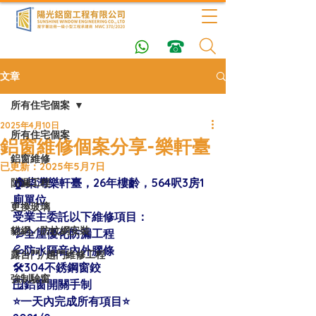
文章
所有住宅個案
2025年4月10日
所有住宅個案
鋁窗維修個案分享-樂軒臺
鋁窗維修
已更新：
2025年5月7日
🏠柴灣樂軒臺，26年樓齡，564呎3房1
防漏工程
廁單位 
更換玻璃
受業主委託以下維修項目：
貓網／防蚊網安裝
💦全屋優化防漏工程
💦防水隔音內外膠條
露台門/趟門維修工程
🛠304不銹鋼窗鉸
強制驗窗
🪟鋁窗開關手制
⭐️一天內完成所有項目⭐️