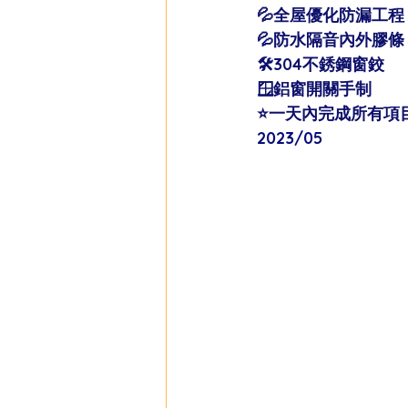
💦全屋優化防漏工程
💦防水隔音內外膠條
🛠304不銹鋼窗鉸
🪟鋁窗開關手制
⭐️一天內完成所有項目
2023/05