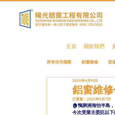
主頁
關於我們
所有住宅個案
鋁窗維修
防
2025年4月15日
鋁窗維修
已更新：
2025年5月7日
🏠鴨脷洲海怡半島， 
今次受業主委託以下