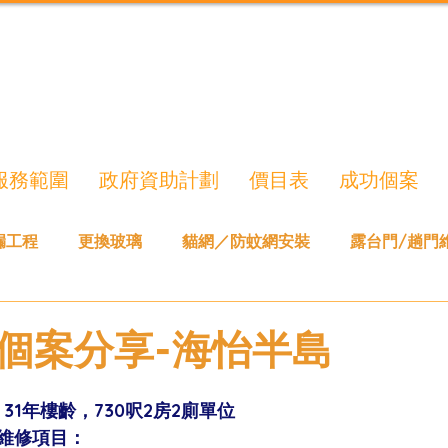
服務範圍
政府資助計劃
價目表
成功個案
漏工程
更換玻璃
貓網／防蚊網安裝
露台門/趟門
個案分享-海怡半島
31年樓齡，730呎2房2廁單位
維修項目：