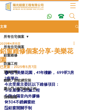
文章
所有住宅個案
2025年4月15日
所有住宅個案
鋁窗維修個案分享-美樂花
鋁窗維修
園
防漏工程
已更新：
2025年5月7日
更換玻璃
🏠屯門美樂花園，41年樓齡， 699呎3房
2廁單位 
貓網／防蚊網安裝
今次受業主委託以下維修項目：
露台門/趟門維修工程
💦全屋優化防漏工程
💦防水隔音內外膠條
強制驗窗
🛠304不銹鋼窗鉸
🪟鋁窗開關手制