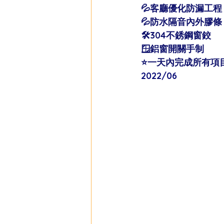
💦客廳優化防漏工程
💦防水隔音內外膠條
🛠304不銹鋼窗鉸
🪟鋁窗開關手制
⭐️一天內完成所有項目
2022/06