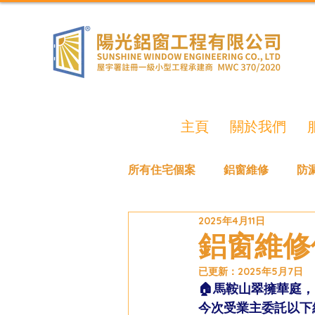
主頁
關於我們
所有住宅個案
鋁窗維修
防
2025年4月11日
鋁窗維修
已更新：
2025年5月7日
🏠馬鞍山翠擁華庭， 
今次受業主委託以下