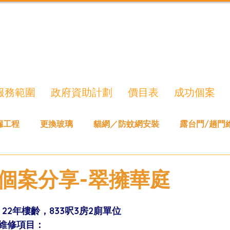
服務範圍
政府資助計劃
價目表
成功個案
漏工程
更換玻璃
貓網／防蚊網安裝
露台門/趟門
個案分享-翠擁華庭
22年樓齡，833呎3房2廁單位 
維修項目：