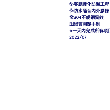
💦客廳優化防漏工程
💦防水隔音內外膠條
🛠304不銹鋼窗鉸
🪟鋁窗開關手制
⭐️一天內完成所有項目
2022/07