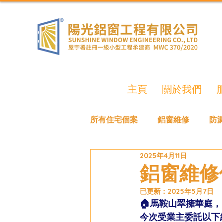
主頁
關於我們
所有住宅個案
鋁窗維修
防
2025年4月11日
鋁窗維修
已更新：
2025年5月7日
🏠馬鞍山翠擁華庭， 
今次受業主委託以下