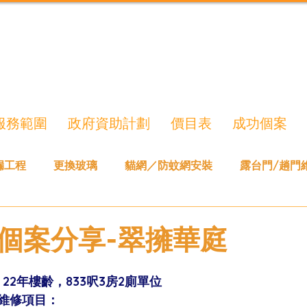
服務範圍
政府資助計劃
價目表
成功個案
漏工程
更換玻璃
貓網／防蚊網安裝
露台門/趟門
個案分享-翠擁華庭
22年樓齡，833呎3房2廁單位 
維修項目：