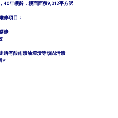
，40年樓齡，樓面面積9,012平方呎
維修項目：
膠條
鉸
去走所有酸雨漬油漆漬等頑固污漬
⭐️