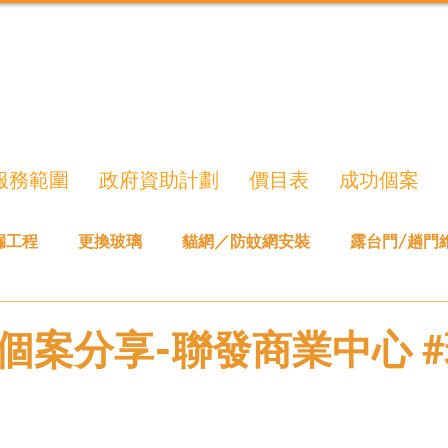
服務範圍
政府資助計劃
價目表
成功個案
漏工程
更換玻璃
貓網／防蚊網安裝
露台門/趟門
個案分享-聯發商業中心 