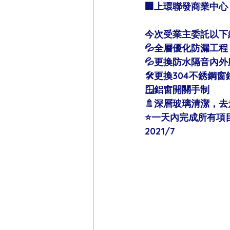
🏢上環聯發商業中心
今次受業主委託以下
💦全層優化防漏工程
💦更換防水隔音內外
🛠更換304不銹鋼窗
🪟鋁窗開關手制
🚿深層玻璃清潔，
⭐️一天內完成所有項目
2021/7