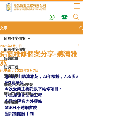
文章
所有住宅個案
2025年4月10日
所有住宅個案
鋁窗維修個案分享-聽濤雅
鋁窗維修
苑
防漏工程
已更新：
2025年5月7日
更換玻璃
🏠馬鞍山聽濤雅苑，23年樓齡，755呎3
房2廁單位
貓網／防蚊網安裝
今次受業主委託以下維修項目：
露台門/趟門維修工程
💦全屋優化防漏工程
💦防水隔音內外膠條
強制驗窗
🛠304不銹鋼窗鉸
🪟鋁窗開關手制