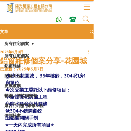
文章
所有住宅個案
2025年4月11日
所有住宅個案
鋁窗維修個案分享-花園城
鋁窗維修
已更新：
2025年5月7日
🏠沙田花園城， 38年樓齡，304呎1房1
防漏工程
廁單位 
更換玻璃
今次受業主委託以下維修項目：
貓網／防蚊網安裝
💦全屋優化防漏工程
💦防水隔音內外膠條
露台門/趟門維修工程
🛠304不銹鋼窗鉸
強制驗窗
🪟鋁窗開關手制
⭐️一天內完成所有項目⭐️