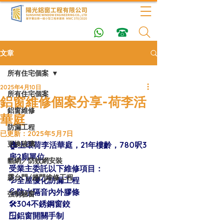
文章
所有住宅個案
2025年4月10日
所有住宅個案
鋁窗維修個案分享-荷李活
鋁窗維修
華庭
防漏工程
已更新：
2025年5月7日
更換玻璃
🏠上環荷李活華庭，21年樓齡，780呎3
房2廁單位 
貓網／防蚊網安裝
受業主委託以下維修項目：
露台門/趟門維修工程
💦全屋優化防漏工程
💦防水隔音內外膠條
強制驗窗
🛠304不銹鋼窗鉸
🪟鋁窗開關手制