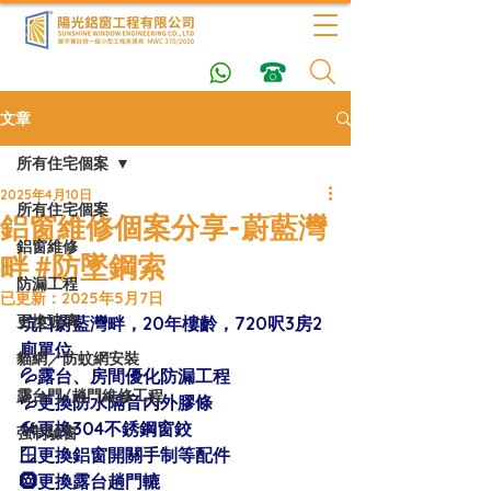
文章
所有住宅個案
2025年4月10日
所有住宅個案
鋁窗維修個案分享-蔚藍灣
鋁窗維修
畔 #防墜鋼索
防漏工程
已更新：
2025年5月7日
更換玻璃
坑口蔚藍灣畔，20年樓齡，720呎3房2
廁單位
貓網／防蚊網安裝
💦露台、房間優化防漏工程
露台門/趟門維修工程
💦更換防水隔音內外膠條
🛠更換304不銹鋼窗鉸
強制驗窗
🪟更換鋁窗開關手制等配件
🛞更換露台趟門轆