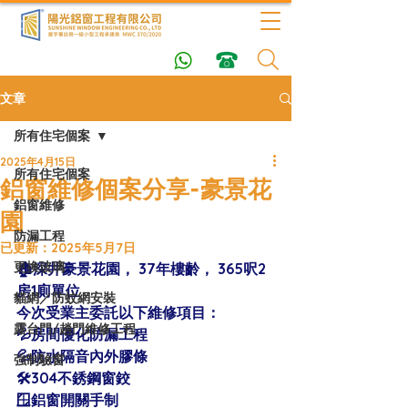
文章
所有住宅個案
2025年4月15日
所有住宅個案
鋁窗維修個案分享-豪景花
鋁窗維修
園
防漏工程
已更新：
2025年5月7日
更換玻璃
🏠深井豪景花園， 37年樓齡， 365呎2
房1廁單位
貓網／防蚊網安裝
今次受業主委託以下維修項目：
露台門/趟門維修工程
💦房間優化防漏工程
💦防水隔音內外膠條
強制驗窗
🛠304不銹鋼窗鉸
🪟鋁窗開關手制