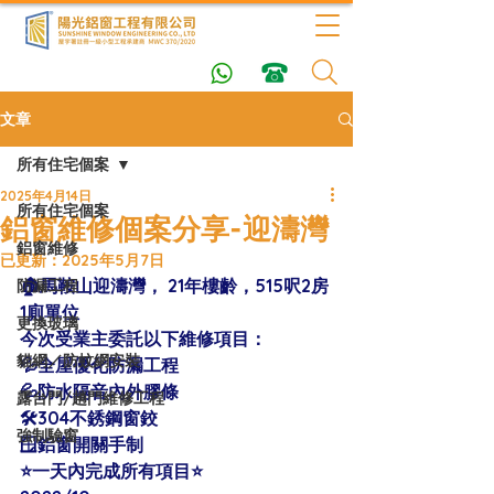
文章
所有住宅個案
2025年4月14日
所有住宅個案
鋁窗維修個案分享-迎濤灣
鋁窗維修
已更新：
2025年5月7日
🏠馬鞍山迎濤灣， 21年樓齡，515呎2房
防漏工程
1廁單位 
更換玻璃
今次受業主委託以下維修項目：
貓網／防蚊網安裝
💦全屋優化防漏工程
💦防水隔音內外膠條
露台門/趟門維修工程
🛠304不銹鋼窗鉸
強制驗窗
🪟鋁窗開關手制
⭐️一天內完成所有項目⭐️