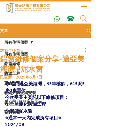
文章
所有住宅個案
2025年4月15日
所有住宅個案
鋁窗維修個案分享-邁亞美
鋁窗維修
海灣 #泥水窗
防漏工程
已更新：
2025年5月7日
更換玻璃
🏠屯門邁亞美海灣，33年樓齡，643呎3
房2廁單位
貓網／防蚊網安裝
今次受業主委託以下維修項目：
露台門/趟門維修工程
💦全屋優化防漏工程
💦安裝泥水窗
強制驗窗
⭐️通常一天內完成所有項目⭐️
2024/08