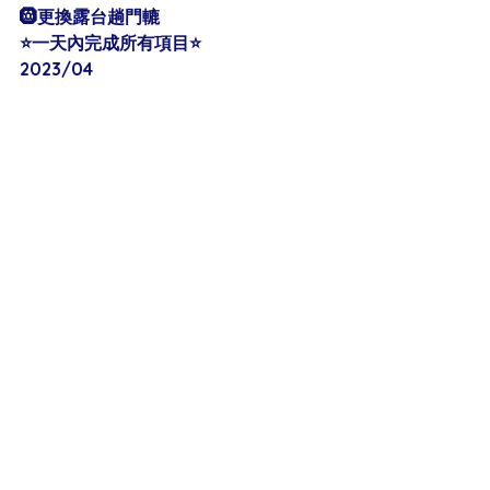
🛞更換露台趟門轆
⭐️一天內完成所有項目⭐️
2023/04