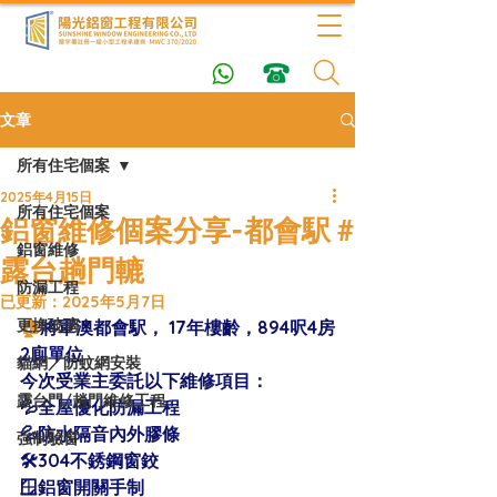
文章
所有住宅個案
2025年4月15日
所有住宅個案
鋁窗維修個案分享-都會駅 #
鋁窗維修
露台趟門轆
防漏工程
已更新：
2025年5月7日
更換玻璃
🏠
將軍澳都會駅， 17年樓齡，894呎4房
2廁單位
貓網／防蚊網安裝
今次受業主委託以下維修項目：
露台門/趟門維修工程
💦全屋優化防漏工程
💦防水隔音內外膠條
強制驗窗
🛠304不銹鋼窗鉸
🪟鋁窗開關手制