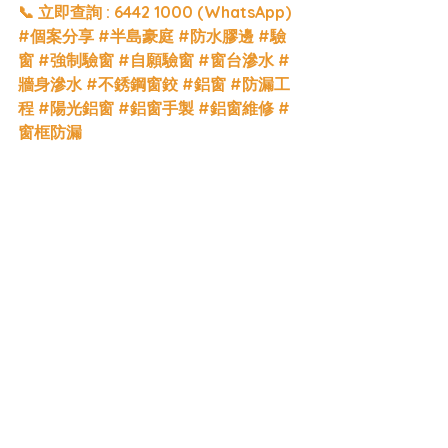
📞 立即查詢 : 6442 1000 (WhatsApp)
#個案分享
#半島豪庭
#防水膠邊
#驗
窗
#強制驗窗
#自願驗窗
#窗台滲水
#
牆身滲水
#不銹鋼窗鉸
#鋁窗
#防漏工
程
#陽光鋁窗
#鋁窗手製
#鋁窗維修
#
窗框防漏