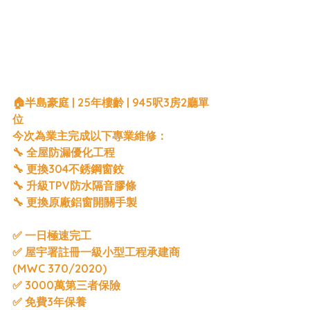
🏠半島豪庭 | 25年樓齡 | 945呎3房2廳單
位
今次為業主完成以下專業維修：
🔧 全屋防漏優化工程
🔧 更換304不銹鋼窗鉸
🔧 升級TPV防水隔音膠條
🔧 更換原廠鋁窗開關手製
✅ 一日極速完工
✅ 屋宇署註冊一級小型工程承建商 
(MWC 370/2020)
✅ 3000萬第三者保險
✅ 免費3年保養