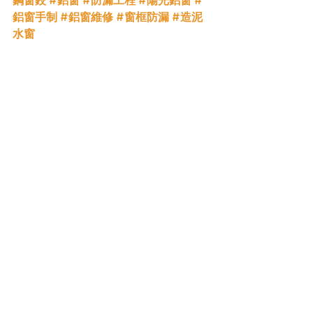
鋼窗鉸
#鋁窗
#防漏工程
#陽光鋁窗
#
鋁窗手制
#鋁窗維修
#窗框防漏
#造泥
水窗