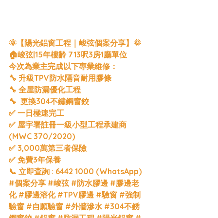
🌞【陽光鋁窗工程｜峻弦個案分享】🌞
🏠峻弦|15年樓齡 713呎3房1廳單位
今次為業主完成以下專業維修：
🔧 升級TPV防水隔音耐用膠條
🔧 全屋防漏優化工程
🔧  更換304不鏽鋼窗鉸
✅ 一日極速完工
✅ 屋宇署註冊一級小型工程承建商 
(MWC 370/2020)
✅ 3,000萬第三者保險 
✅ 免費3年保養
📞 立即查詢 : 6442 1000 (WhatsApp)
#個案分享
#峻弦
#防水膠邊
#膠邊老
化
#膠邊溶化
#TPV膠邊
#驗窗
#強制
驗窗
#自願驗窗
#外牆滲水
#304不銹