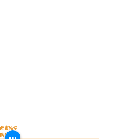
鋁窗維修
防漏工程