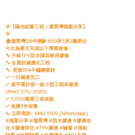
🌞【陽光鋁窗工程｜灝景灣個案分享】
🌞
🏠灝景灣|28年樓齡 850呎3房2廳單位
今次為業主完成以下專業維修：
🔧 升級TPV防水隔音耐用膠條
🔧 全屋防漏優化工程
🔧  更換304不鏽鋼窗鉸
✅ 一日極速完工
✅ 屋宇署註冊一級小型工程承建商 
(MWC 370/2020)
✅ 3,000萬第三者保險 
✅ 免費3年保養
📞 立即查詢 : 6442 1000 (WhatsApp)
#個案分享
#灝景灣
#防水膠邊
#膠邊老
化
#膠邊溶化
#TPV膠邊
#驗窗
#強制