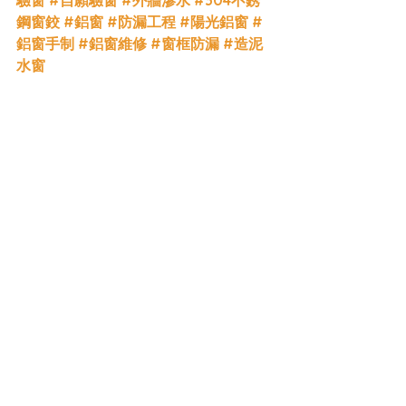
驗窗
#自願驗窗
#外牆滲水
#304不銹
鋼窗鉸
#鋁窗
#防漏工程
#陽光鋁窗
#
鋁窗手制
#鋁窗維修
#窗框防漏
#造泥
水窗