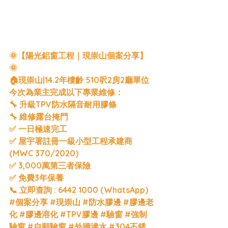
🌞【陽光鋁窗工程｜現崇山個案分享】
🌞
🏠現崇山|14.2年樓齡 510呎2房2廳單位
今次為業主完成以下專業維修：
🔧 升級TPV防水隔音耐用膠條
🔧 維修露台掩門
✅ 一日極速完工
✅ 屋宇署註冊一級小型工程承建商 
(MWC 370/2020)
✅ 3,000萬第三者保險 
✅ 免費3年保養
📞 立即查詢 : 6442 1000 (WhatsApp)
#個案分享
#現崇山
#防水膠邊
#膠邊老
化
#膠邊溶化
#TPV膠邊
#驗窗
#強制
驗窗
#自願驗窗
#外牆滲水
#304不銹