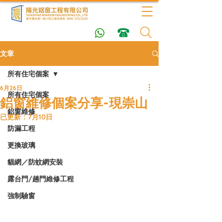
文章
所有住宅個案
6月26日
所有住宅個案
鋁窗維修個案分享-現崇山
鋁窗維修
已更新：
7月10日
防漏工程
更換玻璃
貓網／防蚊網安裝
露台門/趟門維修工程
強制驗窗