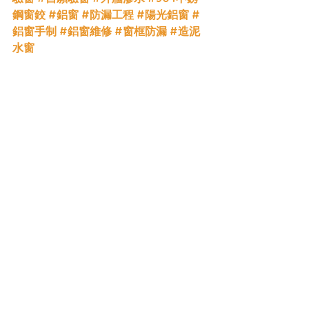
鋼窗鉸
#鋁窗
#防漏工程
#陽光鋁窗
#
鋁窗手制
#鋁窗維修
#窗框防漏
#造泥
水窗