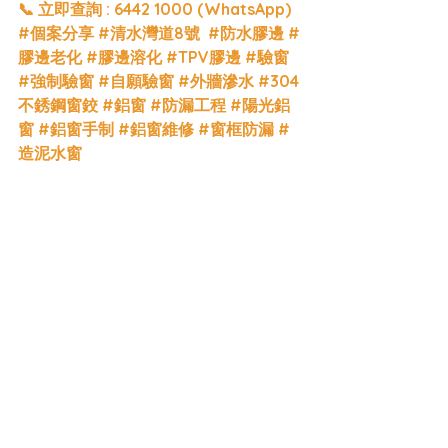
📞 立即查詢 : 6442 1000 (WhatsApp)
#個案分享
#清水灣道8號
#防水膠邊
#
膠邊老化
#膠邊溶化
#TPV膠邊
#驗窗
#強制驗窗
#自願驗窗
#外牆滲水
#304
不銹鋼窗鉸
#鋁窗
#防漏工程
#陽光鋁
窗
#鋁窗手制
#鋁窗維修
#窗框防漏
#
造泥水窗