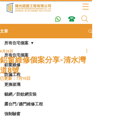
文章
所有住宅個案
6月26日
所有住宅個案
鋁窗維修個案分享-清水灣
鋁窗維修
道8號
防漏工程
已更新：
7月10日
更換玻璃
貓網／防蚊網安裝
露台門/趟門維修工程
強制驗窗