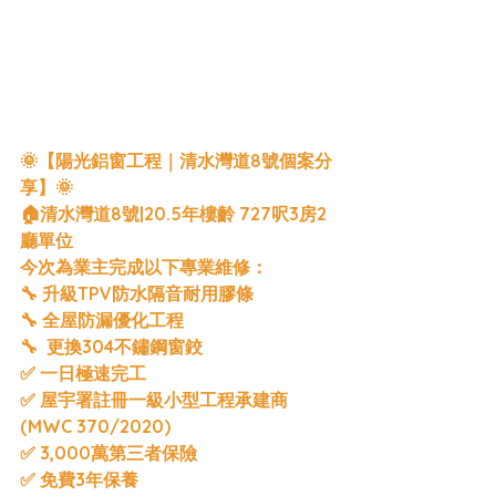
🌞【陽光鋁窗工程｜清水灣道8號個案分
享】🌞
🏠清水灣道8號|20.5年樓齡 727呎3房2
廳單位
今次為業主完成以下專業維修：
🔧 升級TPV防水隔音耐用膠條
🔧 全屋防漏優化工程
🔧  更換304不鏽鋼窗鉸
✅ 一日極速完工
✅ 屋宇署註冊一級小型工程承建商 
(MWC 370/2020)
✅ 3,000萬第三者保險 
✅ 免費3年保養