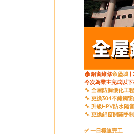
🏠
鋁窗維修
帝堡城
 
今次為業主完成以下
🔧 全屋防漏優化工
🔧 更換304不鏽鋼
🔧 升級HPV防水隔
🔧 更換鋁窗開關手
✅ 一日極速完工