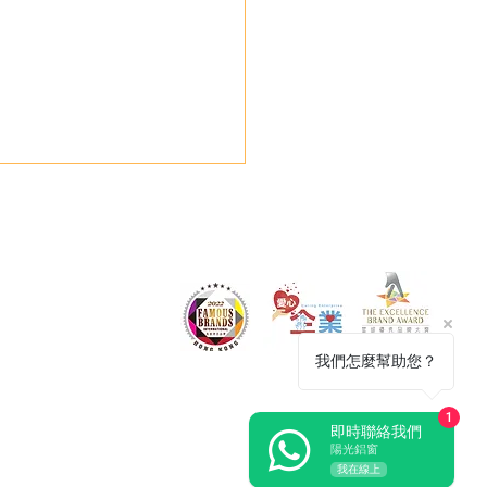
我們怎麼幫助您？
維修個案分享-南浪海灣
1
即時聯絡我們
陽光鋁窗
我在線上