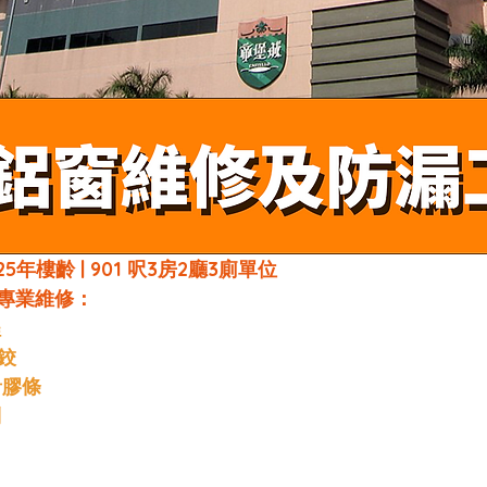
| 25年樓齡 | 901 呎3房2廳3廁單位
專業維修：
程
窗鉸
音膠條
制