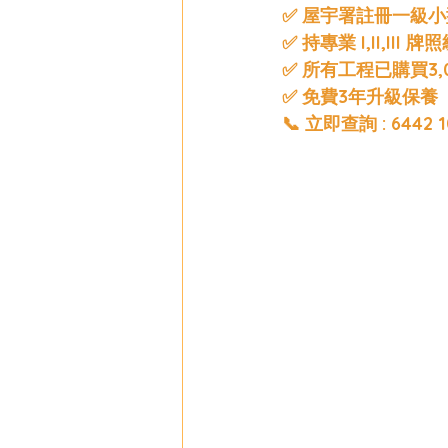
✅ 屋宇署註冊一級小型工
✅ 持專業 I,II,III 牌
✅ 所有工程已購買3
✅ 免費3年升級保養
📞 立即查詢 : 6442 1