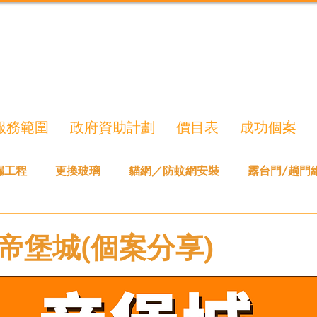
服務範圍
政府資助計劃
價目表
成功個案
漏工程
更換玻璃
貓網／防蚊網安裝
露台門/趟門
帝堡城(個案分享)