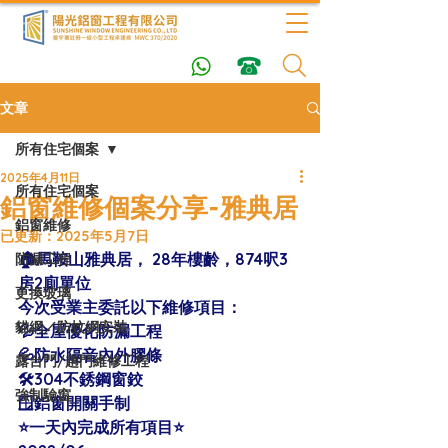
文章
所有住宅個案
2025年4月11日
所有住宅個案
鋁窗維修個案分享-雅典居
鋁窗維修
已更新：
2025年5月7日
🏠馬鞍山雅典居， 28年樓齡，874呎3
防漏工程
房2廁單位 
更換玻璃
今次受業主委託以下維修項目：
貓網／防蚊網安裝
💦全屋優化防漏工程
💦防水隔音內外膠條
露台門/趟門維修工程
🛠304不銹鋼窗鉸
強制驗窗
🪟鋁窗開關手制
⭐️一天內完成所有項目⭐️