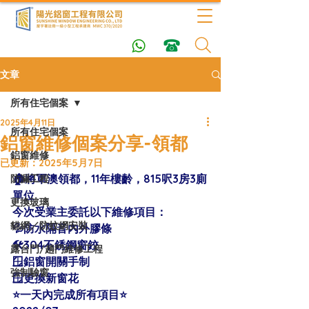
文章
所有住宅個案
2025年4月11日
所有住宅個案
鋁窗維修個案分享-領都
鋁窗維修
已更新：
2025年5月7日
🏠將軍澳領都，11年樓齡，815呎3房3廁
防漏工程
單位 
更換玻璃
今次受業主委託以下維修項目：
貓網／防蚊網安裝
💦防水隔音內外膠條
🛠304不銹鋼窗鉸
露台門/趟門維修工程
🪟鋁窗開關手制
強制驗窗
🪟更換新窗花
⭐️一天內完成所有項目⭐️