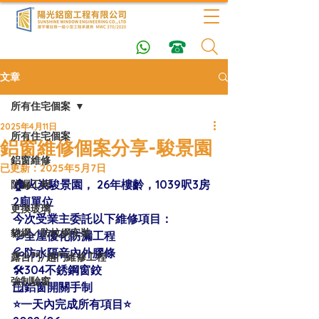
文章
所有住宅個案
2025年4月11日
所有住宅個案
鋁窗維修個案分享-駿景園
鋁窗維修
已更新：
2025年5月7日
🏠火炭駿景園， 26年樓齡，1039呎3房
防漏工程
2廁單位 
更換玻璃
今次受業主委託以下維修項目：
貓網／防蚊網安裝
💦全屋優化防漏工程
💦防水隔音內外膠條
露台門/趟門維修工程
🛠304不銹鋼窗鉸
強制驗窗
🪟鋁窗開關手制
⭐️一天內完成所有項目⭐️