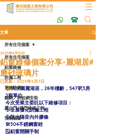
文章
所有住宅個案
2025年4月15日
所有住宅個案
鋁窗維修個案分享-麗湖居#
鋁窗維修
磨砂玻璃片
防漏工程
已更新：
2025年5月7日
更換玻璃
🏠
天水圍麗湖居，28年樓齡，547呎3房
2廁單位
貓網／防蚊網安裝
今次受業主委託以下維修項目：
露台門/趟門維修工程
💦全屋優化防漏工程
💦防水隔音內外膠條
強制驗窗
🛠304不銹鋼窗鉸
🪟鋁窗開關手制