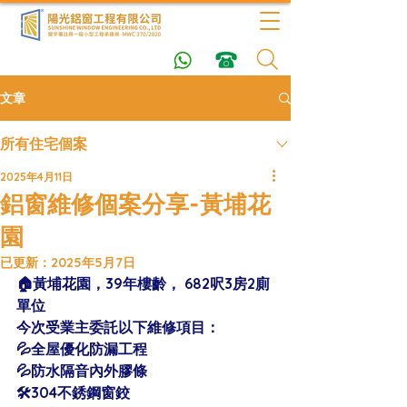
文章
所有住宅個案
2025年4月11日
鋁窗維修個案分享-黃埔花
園
已更新：
2025年5月7日
🏠黃埔花園，39年樓齡， 682呎3房2廁
單位 
今次受業主委託以下維修項目：
💦全屋優化防漏工程
💦防水隔音內外膠條
🛠304不銹鋼窗鉸