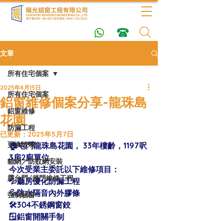
文章
所有住宅個案
2025年4月15日
所有住宅個案
鋁窗維修個案分享-龍珠島
鋁窗維修
花園
防漏工程
已更新：
2025年5月7日
更換玻璃
🏠屯門龍珠島花園， 33年樓齡，1197呎
3房2廁單位
貓網／防蚊網安裝
今次受業主委託以下維修項目：
露台門/趟門維修工程
💦廳房優化防漏工程
💦防水隔音內外膠條
強制驗窗
🛠304不銹鋼窗鉸
🪟鋁窗開關手制