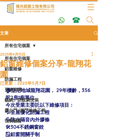
文章
所有住宅個案
2025年4月15日
所有住宅個案
鋁窗維修個案分享-龍翔花
鋁窗維修
園
防漏工程
已更新：
2025年5月7日
更換玻璃
🏠堅尼地城龍翔花園， 29年樓齡，356
呎2房1廁單位
貓網／防蚊網安裝
今次受業主委託以下維修項目：
露台門/趟門維修工程
💦全屋優化防漏工程
💦防水隔音內外膠條
強制驗窗
🛠304不銹鋼窗鉸
🪟鋁窗開關手制