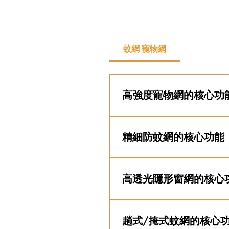
蚊網 寵物網
高強度寵物網的核心功
採用堅固耐用的物料，有效
防
狗等）、有幼齡兒童
的家庭
精細防蚊網的核心功能
網孔更細密，有效阻擋蚊子、
高透光隱形窗網的核心
高透光隱形窗網採用超細線材
的家居及寫字樓
趟式/掩式蚊網的核心