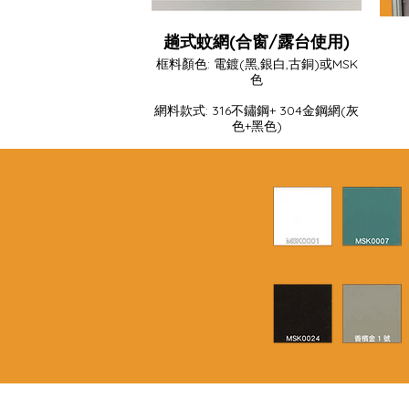
趟式蚊網(合窗/露台使用)
框料顏色: 電鍍(黑,銀白,古銅)或MSK
色
網料款式: 316不鏽鋼+ 304金鋼網(灰
色+黑色)