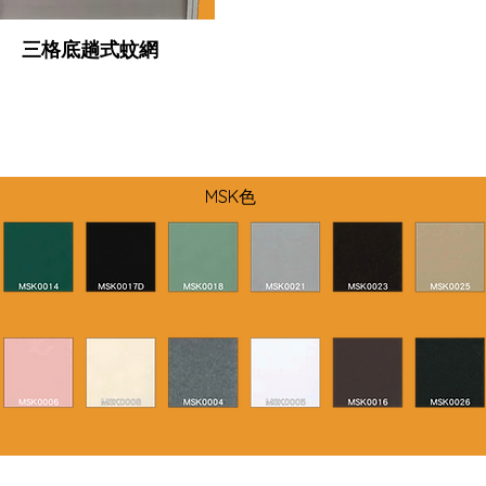
三格底趟式蚊網
MSK色