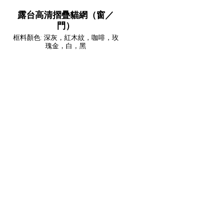
露台高清摺疊貓網（窗／
門）
框料顏色: 深灰，紅木紋，咖啡，玫
瑰金，白，黑