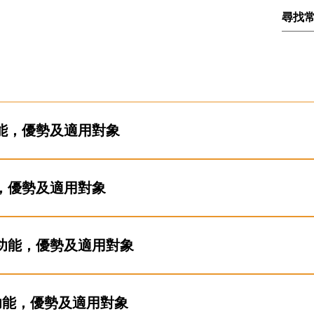
能，優勢及適用對象
止貓狗等寵物抓破
，極大降低
寵物/幼兒從窗戶或露台墜落
的風
，優勢及適用對象
蒼蠅及其他細小昆蟲，
提升室內衛生及舒適度
。所有追求
極致防
功能，優勢及適用對象
，透光率高，幾乎不影響視野和採光，同時具備防蚊功能。適用對
功能，優勢及適用對象