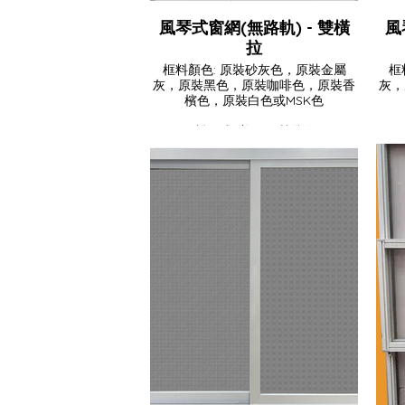
風琴式窗網(無路軌) - 雙橫
風
拉
框料顏色: 原裝砂灰色，原裝金屬
框
灰，原裝黑色，原裝咖啡色，原裝香
灰，
檳色，原裝白色或MSK色
網料款式: 美國優質纖維網