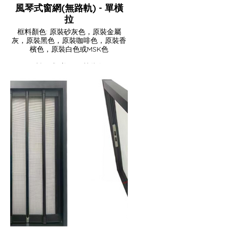
風琴式窗網(無路軌) - 單橫
拉
框料顏色: 原裝砂灰色，原裝金屬
灰，原裝黑色，原裝咖啡色，原裝香
檳色，原裝白色或MSK色
網料款式: 美國優質纖維網