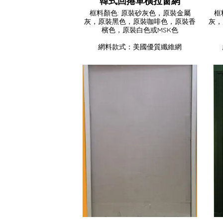
韓式回捲單橫拉窗網
框料顏色: 原裝砂灰色，原裝金屬
框
灰，原裝黑色，原裝咖啡色，原裝香
灰，
檳色，原裝白色或MSK色
網料款式：美國優質纖維網