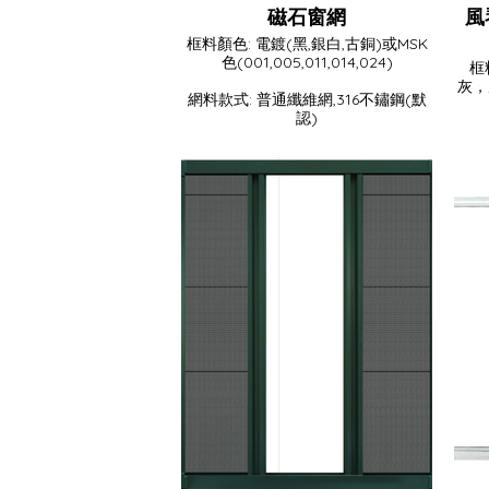
磁石窗網
風
框料顏色: 電鍍(黑,銀白,古銅)或MSK
色(001,005,011,014,024)
框
灰，
網料款式: 普通纖維網,316不鏽鋼(默
認)