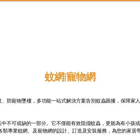
服務範圍
政府資助計劃
價目表
成功個案
蚊網|寵物網
、隔蚊、防寵物墜樓，多功能一站式解決方案告別蚊蟲困擾，保障家
活中不可或缺的一部分。它不僅能有效阻擋蚊蟲，更能為有小孩
供各類專業蚊網、及寵物網的設計、訂造及安裝服務，為您的家居